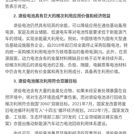
势表示肯定。
2. 退役电池具有巨大的梯次利用应用价值和经济效益
退役电池仍然具有较高的余能，可以降级应用在通信基站备用
电源、家庭及商业储能、低速电车等对电池性能要求低于新能源汽
车的领域，实现余能最大利用化。例如，中国铁塔作为国有大型通
信基础设施服务企业，自2018年起已经全面停止采购铅酸电池，转
向统一采购梯次利用电池作为铁塔基站的备用电源[3]。此外，在资
源层面，动力电池含有的金属材料稀缺且价格于近年来持续升高，
经梯次利用后的退役电池的正极、负极、隔膜、电解质等电池材料
中仍含有大量的有价金属和再生利用成分，具备再生利用价值。
3. 退役电池梯次利用符合双碳目标
退役电池含有大量的金属化合物，如果未经妥善处理暴露在自
然环境中，将对生态环境造成严重伤害。而对退役电池进行回收及
梯次利用符合我国“3060”双碳目标。2021年7月，国家发改委将废
旧电池循环利用写入“十四五”循环经济规划。2022年7月，国家发改
委、工信部、生态环境部三部门印发的《工业领域碳达峰实施方
案》亦提出推动新能源汽车动力电池回收利用体系建设。
由此可见，退役电池兼具环保和经济的双重效益，退役电池规