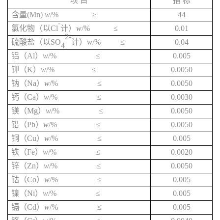
项
目
指
标
含
量
(
Mn
)
w
/%
≥
44
-
氯化物（以
Cl
计）
w
/%
≤
0.01
2-
硫酸
盐（以
SO
计）
w
/%
≤
0.
04
4
铝（
Al
）
w
/%
≤
0.005
钾（
K
）
w
/%
≤
0.0050
钠（
Na
）
w
/%
≤
0.0050
钙（
Ca
）
w
/%
≤
0.0030
镁（
Mg
）
w
/%
≤
0.0050
铅（
Pb
）
w
/%
≤
0.0050
铜（
Cu
）
w
/%
≤
0.005
铁（
Fe
）
w
/%
≤
0.0020
锌（
Zn
）
w
/%
≤
0.0050
钴（
Co
）
w
/%
≤
0.005
镍（
Ni
）
w
/%
≤
0.005
镉（
Cd
）
w
/%
≤
0.005