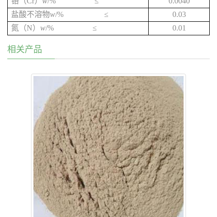
铬（
Cr
）
w
/%
≤
0.0040
盐酸不溶物
w
/%
≤
0.03
氮（
N
）
w
/%
≤
0.01
相关产品