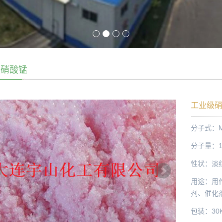
级硝酸锰
工业级
分子式：Mn
分子量：17
性状：淡
用途：用
剂、催化
包装：30