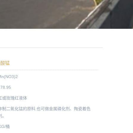
硝酸锰
(NO3)2
8.95
红或玫瑰红液体
作制二氧化锰的原料,也可做金属磷化剂、陶瓷着色
剂。
KG/桶