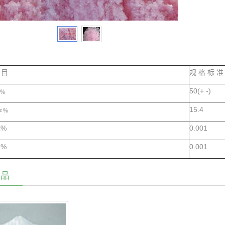
 目
规 格 标 准
≥﹪
50(+ -)
≥﹪
15.4
≤%
0.001
≤%
0.001
产品