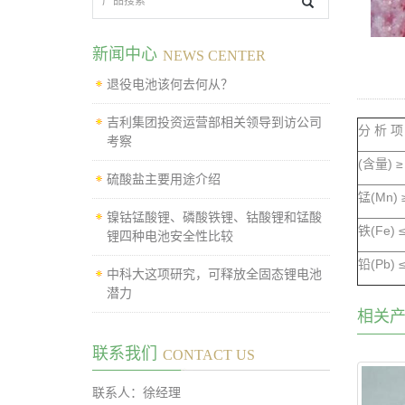
新闻中心
NEWS CENTER
退役电池该何去何从？
吉利集团投资运营部相关领导到访公司
分 析 项
考察
(含量) 
硫酸盐主要用途介绍
锰(Mn) 
镍钴锰酸锂、磷酸铁锂、钴酸锂和锰酸
铁(Fe) 
锂四种电池安全性比较
铅(Pb) 
中科大这项研究，可释放全固态锂电池
潜力
相关
联系我们
CONTACT US
联系人：徐经理