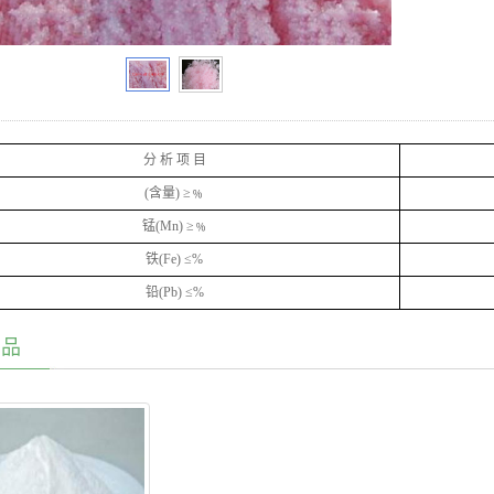
分 析 项 目
(含量) ≥﹪
锰(Mn) ≥﹪
铁(Fe) ≤%
铅(Pb) ≤%
产品