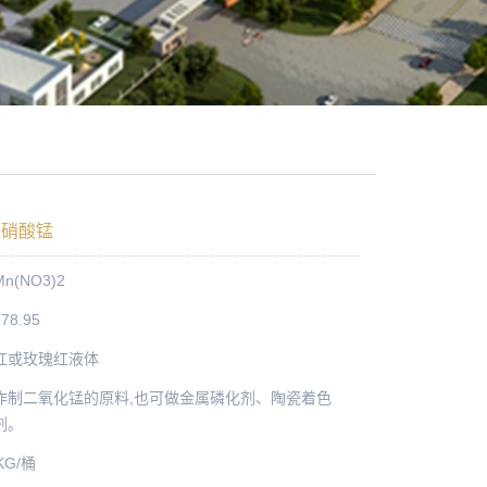
级硝酸锰
(NO3)2
8.95
红或玫瑰红液体
作制二氧化锰的原料,也可做金属磷化剂、陶瓷着色
剂。
KG/桶