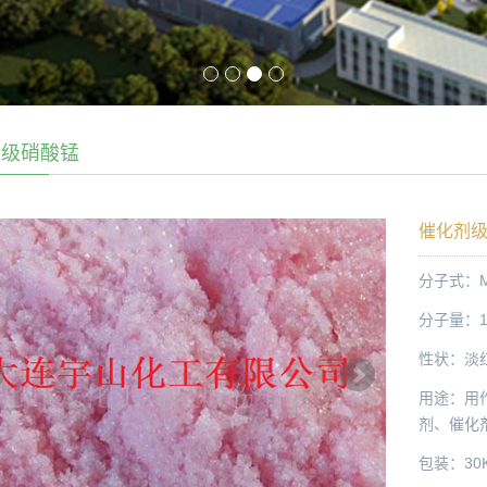
剂级硝酸锰
催化剂
分子式：Mn
分子量：17
性状：淡
用途：用
剂、催化
包装：30