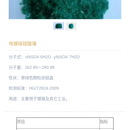
电镀级硫酸镍
分子式：xNiSO4·6H2O ·yNiSO4·7H2O
分子量：262.85～280.88
性状：翠绿色颗粒状结晶
检测标准：HG/T2824-2009
用途：主要用于镀镍及其它工业。
项目
指标