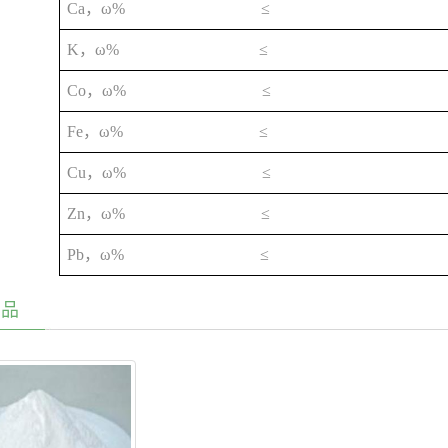
Ca
ω% ≤
，
K
ω% ≤
，
Co
ω% ≤
，
Fe
ω% ≤
，
Cu
ω% ≤
，
Zn
ω% ≤
，
Pb
ω% ≤
，
产品