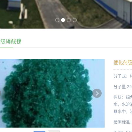
剂级硝酸镍
催化剂
分子式：Ni
分子量:29
性状：绿
水，水溶液
晶水中。沸
检测标准：H