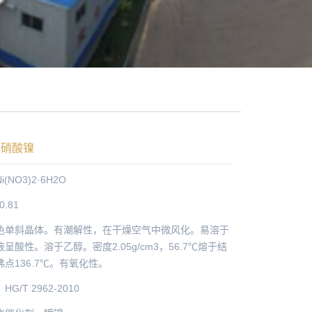
级硝酸镍
(NO3)2·6H2O
0.81
色单斜晶体。有潮解性，在干燥空气中微风化。易溶于
呈酸性。溶于乙醇。密度2.05g/cm3，56.7℃熔于结
点136.7℃。有氧化性。
G/T 2962-2010