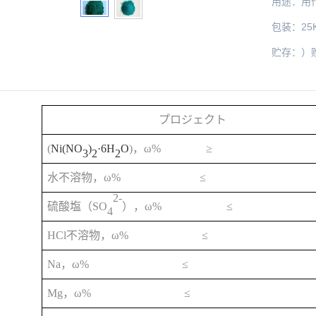
用途：用
包装：2
贮存：）
プロジェクト
(
Ni(NO
)
·6H
O
)
ω% ≥
，
3
2
2
ω% ≤
水不溶物，
2-
SO
ω% ≤
硫酸塩
（
），
4
HCl
ω% ≤
不溶物，
Na
ω% ≤
，
Mg
ω% ≤
，