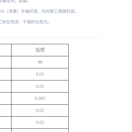
作催化剂，镀镍。
5KG（净重）外编织袋，内衬聚乙烯塑料袋。
贮存在阴凉、干燥的仓库内。
指標
98
0.01
0.01
0.005
0.02
0.02