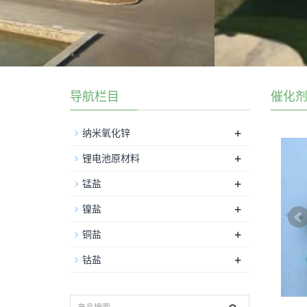
导航栏目
催化
+
纳米氧化锌
+
锂电池原材料
+
锰盐
+
镍盐
+
铜盐
+
钴盐