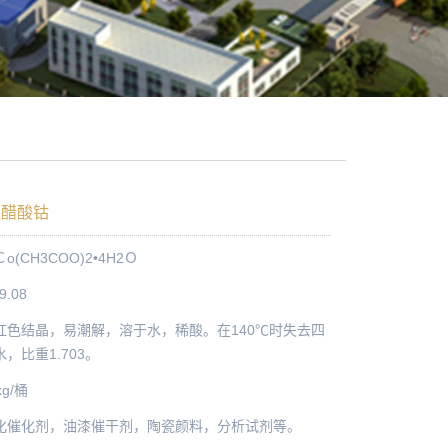
级醋酸钴
(CH3COO)2•4H2Ｏ
9.08
红色结晶，易潮解，溶于水，稀酸。在140℃时失去四
，比重1.703。
g/桶
化催化剂，油漆催干剂，陶瓷颜料，分析试剂等。