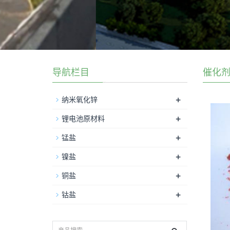
导航栏目
催化
+
纳米氧化锌
+
锂电池原材料
+
锰盐
+
镍盐
+
铜盐
+
钴盐