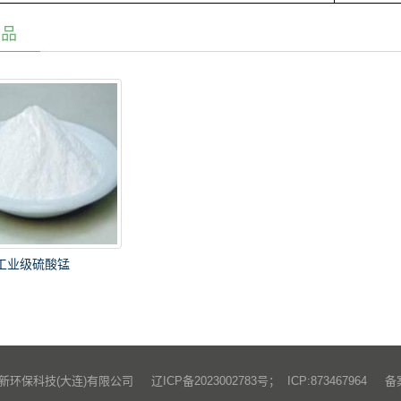
产品
工业级硫酸锰
宇山新环保科技(大连)有限公司 辽ICP备2023002783号； ICP:873467964
备案