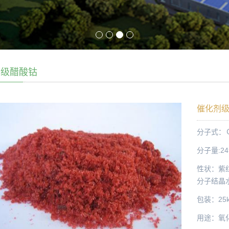
剂级醋酸钴
催化剂
分子式：Ｃo
分子量:24
性状：紫
分子结晶水
包装：25k
用途：氧