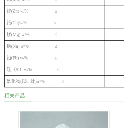
(Zn)
w
/% ≤
锌
(Ca)
w
/% ≤
钙
(Mg)
w
/% ≤
镁
(Na)
w
/% ≤
钠
(Pb)
w
/% ≤
铅
Si
w
/% ≤
硅（
）
(
Cl
)
w
/% ≤
氯化物
以
计
相关产品