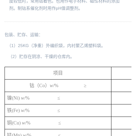
度较低时，常用钴着色。也用作电子材料、磁性材料的添加
剂。制钴系催化剂时用作pH值调整剂。
包装、贮存、运输：
（1）25KG（净重）外编织袋，内衬聚乙烯塑料袋。
（2）贮存在阴凉、干燥的仓库内。
项目
Co
w
/% ≥
钴（
）
(Ni)
w
/% ≤
镍
(Fe)
w
/% ≤
铁
(Cu)
w
/% ≤
铜
(Mn)
w
/% ≤
锰