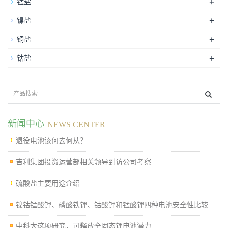
+
锰盐
+
镍盐
+
铜盐
+
钴盐
新闻中心
NEWS CENTER
退役电池该何去何从？
吉利集团投资运营部相关领导到访公司考察
硫酸盐主要用途介绍
镍钴锰酸锂、磷酸铁锂、钴酸锂和锰酸锂四种电池安全性比较
中科大这项研究，可释放全固态锂电池潜力