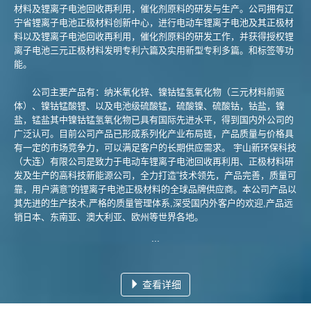
材料及锂离子电池回收再利用，催化剂原料的研发与生产。公司拥有辽
宁省锂离子电池正极材料创新中心，进行电动车锂离子电池及其正极材
料以及锂离子电池回收再利用，催化剂原料的研发工作，并获得授权锂
离子电池三元正极材料发明专利六篇及实用新型专利多篇。和标签等功
能。
公司主要产品有：纳米氧化锌、镍钴锰氢氧化物（三元材料前驱
体）、镍钴锰酸锂、以及电池级硫酸锰，硫酸镍、硫酸钴，钴盐，镍
盐，锰盐其中镍钴锰氢氧化物已具有国际先进水平，得到国内外公司的
广泛认可。目前公司产品已形成系列化产业布局链，产品质量与价格具
有一定的市场竞争力，可以满足客户的长期供应需求。 宇山新环保科技
（大连）有限公司是致力于电动车锂离子电池回收再利用、正极材料研
发及生产的高科技新能源公司，全力打造“技术领先，产品完善，质量可
靠，用户满意”的锂离子电池正极材料的全球品牌供应商。本公司产品以
其先进的生产技术,严格的质量管理体系,深受国内外客户的欢迎,产品远
销日本、东南亚、澳大利亚、欧州等世界各地。
...
查看详细