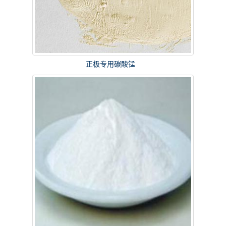
正极专用碳酸锰