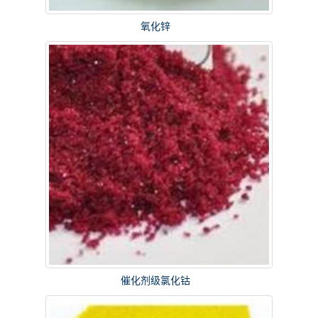
氧化锌
催化剂级氯化钴