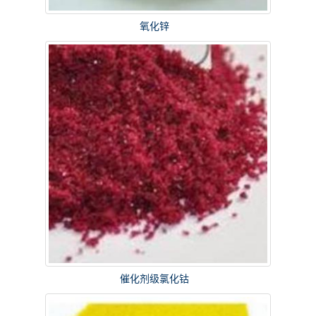
氧化锌
催化剂级氯化钴