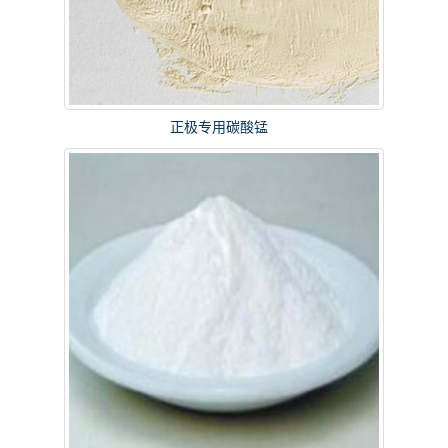
正极专用碳酸锰