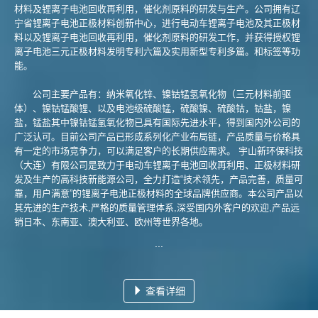
材料及锂离子电池回收再利用，催化剂原料的研发与生产。公司拥有辽
宁省锂离子电池正极材料创新中心，进行电动车锂离子电池及其正极材
料以及锂离子电池回收再利用，催化剂原料的研发工作，并获得授权锂
离子电池三元正极材料发明专利六篇及实用新型专利多篇。和标签等功
能。
公司主要产品有：纳米氧化锌、镍钴锰氢氧化物（三元材料前驱
体）、镍钴锰酸锂、以及电池级硫酸锰，硫酸镍、硫酸钴，钴盐，镍
盐，锰盐其中镍钴锰氢氧化物已具有国际先进水平，得到国内外公司的
广泛认可。目前公司产品已形成系列化产业布局链，产品质量与价格具
有一定的市场竞争力，可以满足客户的长期供应需求。 宇山新环保科技
（大连）有限公司是致力于电动车锂离子电池回收再利用、正极材料研
发及生产的高科技新能源公司，全力打造“技术领先，产品完善，质量可
靠，用户满意”的锂离子电池正极材料的全球品牌供应商。本公司产品以
其先进的生产技术,严格的质量管理体系,深受国内外客户的欢迎,产品远
销日本、东南亚、澳大利亚、欧州等世界各地。
...
查看详细